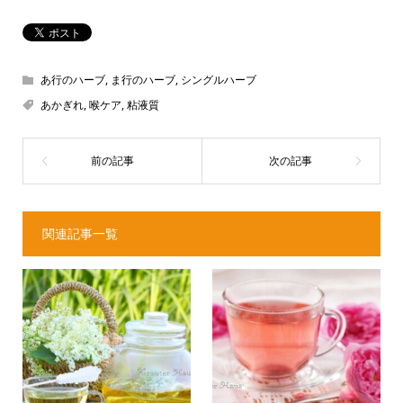
あ行のハーブ
,
ま行のハーブ
,
シングルハーブ
あかぎれ
,
喉ケア
,
粘液質
関連記事一覧