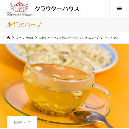
あ行のハーブ
ショップ情報
あ行のハーブ
,
ま行のハーブ
,
シングルハーブ
マシュマロウ （ウスベニタチアオイ） Marshmallow
あ行のハーブ