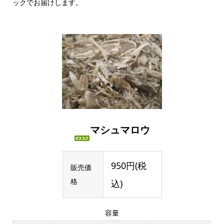
ックでお届けします。
マシュマロウ
950円(税
販売価
格
込)
容量